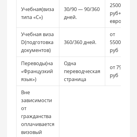
2500
Учебная(виза
30/90 — 90/360
руб+35
типа «С»)
дней.
евро
Учебная виза
от
D(подготовка
360/360 дней.
5500
документов)
руб
Переводы(на
Одна
от 790
«Французкий
переводческая
руб
язык»)
страница
Вне
зависимости
от
гражданства
оплачивается
визовый