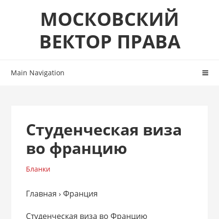
Skip
Skip
МОСКОВСКИЙ
to
to
navigation
content
ВЕКТОР ПРАВА
Main Navigation
Студенческая виза
во францию
Бланки
Главная › Франция
Студенческая виза во Францию